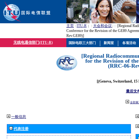
主页
:
ITU-R
； :
大会和会议
; :
: [Regional Ra
Conference for the Revision of the GE89 Agree
Rev.GE89)]
无线电通信部门(ITU-R)
国际电联三大部门
新闻室
各项活动
[Regional Radiocommun
for the Revision of t
(RRC-06-Re
[(Geneva, Switzerland, 15
最后文
全部展
一般信息
代表注册