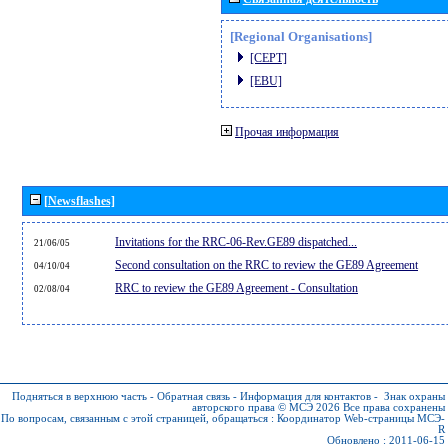
[Regional Organisations]
[CEPT]
[EBU]
Прочая информация
[Newsflashes]
Invitations for the RRC-06-Rev.GE89 dispatched...
21/06/05
Second consultation on the RRC to review the GE89 Agreement
04/10/04
RRC to review the GE89 Agreement - Consultation
02/08/04
Подняться в верхнюю часть
-
Обратная связь
-
Информация для контактов
-
Знак охраны
авторского права © МСЭ 2026
Все права сохранены
По вопросам, связанным с этой страницей, обращаться :
Координатор Web-страницы МСЭ-
R
Обновлено : 2011-06-15