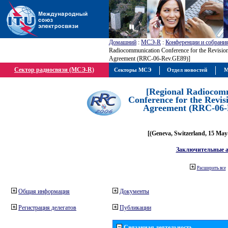
Домашний
:
МСЭ-R
:
Конференции и собрани
Radiocommunication Conference for the Revisio
Agreement (RRC-06-Rev.GE89)]
Сектор радиосвязи (МСЭ-R)
Секторы МСЭ
Отдел новостей
М
[Regional Radiocom
Conference for the Revis
Agreement (RRC-06-
[(Geneva, Switzerland, 15 May
Заключительные 
Расширить все
Общая информация
Документы
Регистрация делегатов
Публикации
Связанная деятельность