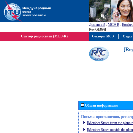
Домашний
:
МСЭ-R
:
Конфер
Rev.GE89)]
Сектор радиосвязи (МСЭ-R)
Секторы МСЭ
Отдел 
[Re
Общая информация
Письма-приглашения, регист
[Member States from the plannin
[Member States outside the plan