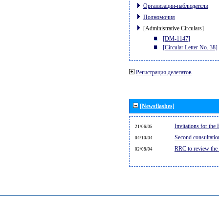
Организации-наблюдатели
Полномочия
[Administrative Circulars]
[DM-1147]
[Circular Letter No. 38]
Регистрация делегатов
[Newsflashes]
Invitations for th
21/06/05
Second consultati
04/10/04
RRC to review the
02/08/04