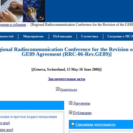
енции и собрания
:
: [Regional Radiocommunication Conference for the Revision of the GE
новостей
Мероприятия
Публикации
Статистика
Сведения о МС
gional Radiocommunication Conference for the Revision o
GE89 Agreement (RRC-06-Rev.GE89)]
[(Geneva, Switzerland, 15 May-16 June 2006)]
Заключительные акты
Расширить все
Документы
Публикации
рация и прочая корреспонденция
g area]
Связанная деятельность
ning area]