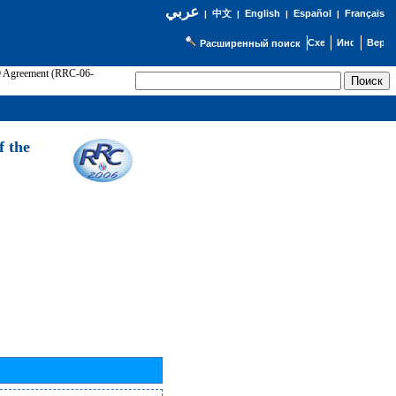
عربي
English
Español
Français
|
中文
|
|
|
Расширенный поиск
89 Agreement (RRC-06-
Э
f the