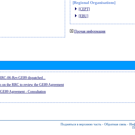
[Regional Organisations]
[CEPT]
[EBU]
Прочая информация
e RRC-06-Rev.GE89 dispatched...
on on the RRC to review the GE89 Agreement
 GE89 Agreement - Consultation
Подняться в верхнюю часть
-
Обратная связь
-
Инф
П