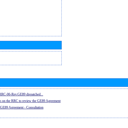
e RRC-06-Rev.GE89 dispatched...
on on the RRC to review the GE89 Agreement
 GE89 Agreement - Consultation