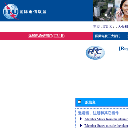
主页
:
ITU-R
； :
大会和
无线电通信部门(ITU-R)
国际电联三大部门
[Re
一般信息
邀请函、注册和其它函件
[Member States from the plannin
[Member States outside the plan