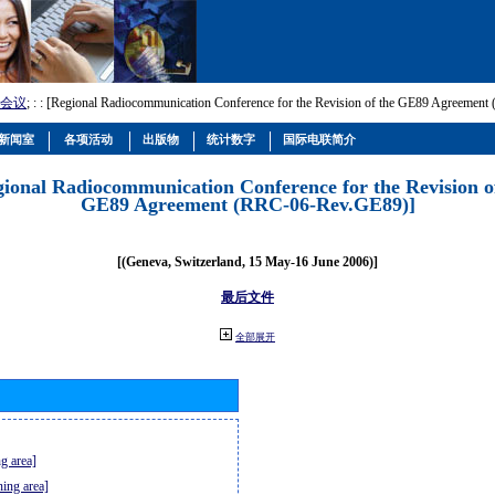
会议
; :
: [Regional Radiocommunication Conference for the Revision of the GE89 Agreemen
新闻室
各项活动
出版物
统计数字
国际电联简介
gional Radiocommunication Conference for the Revision o
GE89 Agreement (RRC-06-Rev.GE89)]
[(Geneva, Switzerland, 15 May-16 June 2006)]
最后文件
全部展开
g area]
ning area]