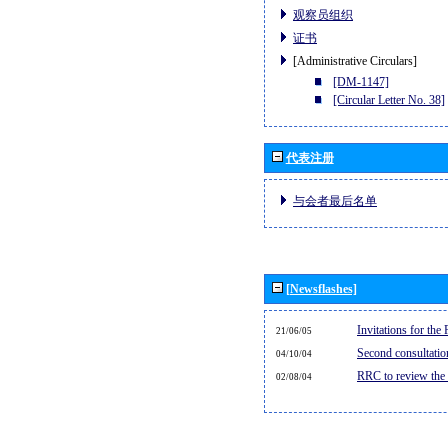
观察员组织
证书
[Administrative Circulars]
[DM-1147]
[Circular Letter No. 38]
代表注册
与会者最后名单
[Newsflashes]
Invitations for th
21/06/05
Second consultati
04/10/04
RRC to review the
02/08/04