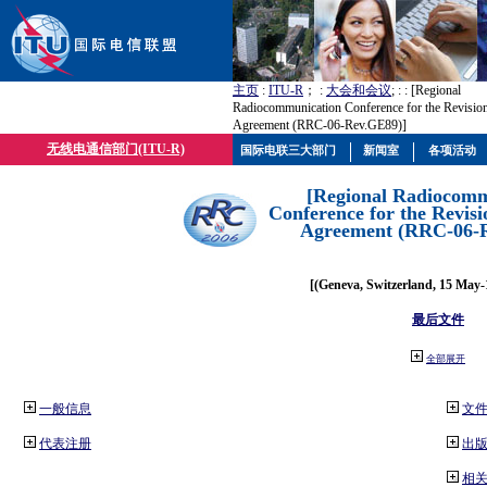
主页
:
ITU-R
； :
大会和会议
; :
: [Regional
Radiocommunication Conference for the Revisio
Agreement (RRC-06-Rev.GE89)]
无线电通信部门(ITU-R)
国际电联三大部门
新闻室
各项活动
[Regional Radiocomm
Conference for the Revisi
Agreement (RRC-06-
[(Geneva, Switzerland, 15 May-
最后文件
全部展开
一般信息
文
代表注册
出
相