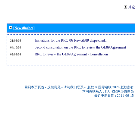
其
[Newsflashes]
Invitations for the RRC-06-Rev.GE89 dispatched...
21/06/05
Second consultation on the RRC to review the GE89 Agreement
04/10/04
RRC to review the GE89 Agreement - Consultation
02/08/04
回到本页页首
-
反馈意见
-
请与我们联系
-
版权 © 国际电联 2026
版权所有
本网页联系人 :
ITU-R的网络协调员
最近更新日期 : 2011-06-15