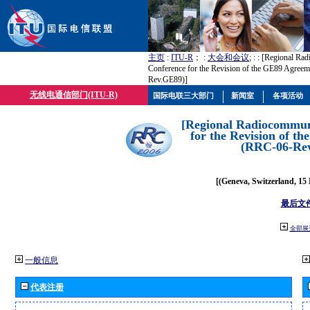
主页
:
ITU-R
； :
大会和会议
; :
: [Regional Ra
Conference for the Revision of the GE89 Agree
Rev.GE89)]
无线电通信部门(ITU-R)
国际电联三大部门
新闻室
各项活动
[Regional Radiocommun
for the Revision of t
(RRC-06-Re
[(Geneva, Switzerland, 15
最后文
全部展
一般信息
代表注册