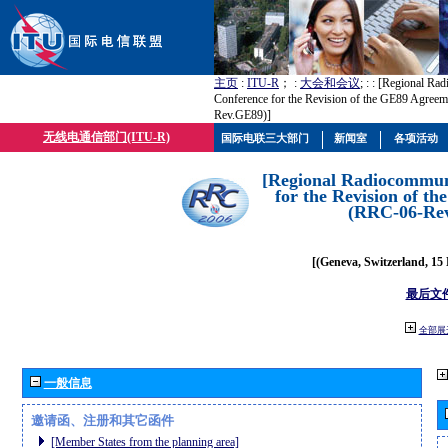
主页
:
ITU-R
； :
大会和会议
; :
: [Regional Ra
Conference for the Revision of the GE89 Agree
Rev.GE89)]
无线电通信部门(ITU-R)
国际电联三大部门
新闻室
各项活动
[Regional Radiocommun
for the Revision of t
(RRC-06-Re
[(Geneva, Switzerland, 15
最后文
全部展
一般信息
邀请函、注册和其它函件
[Member States from the planning area]