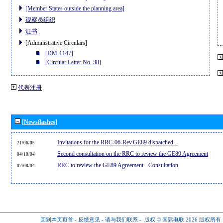
[Member States outside the planning area]
观察员组织
证书
[Administrative Circulars]
[DM-1147]
[Circular Letter No. 38]
代表注册
[Newsflashes]
Invitations for the RRC-06-Rev.GE89 dispatched...
21/06/05
Second consultation on the RRC to review the GE89 Agreement
04/10/04
RRC to review the GE89 Agreement - Consultation
02/08/04
回到本页页首
-
反馈意见
-
请与我们联系
-
版权 © 国际电联 2026
版权所有