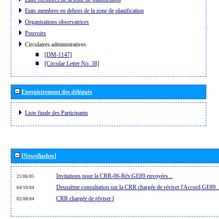
Etats membres en dehors de la zone de planification
Organisations observatrices
Pouvoirs
Circulaires administratives
[DM-1147]
[Circular Letter No. 38]
Enregistrement des délégués
Liste finale des Participants
[Newsflashes]
Invitations pour la CRR-06-Rév.GE89 envoyées...
21/06/05
Deuxième consultation sur la CRR chargée de réviser l'Accord GE89..
04/10/04
CRR chargée de réviser l
02/08/04