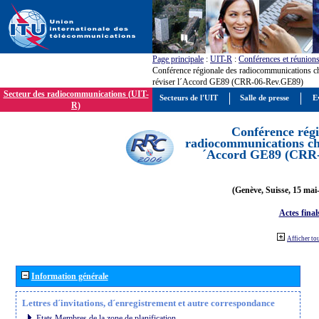
Page principale
:
UIT-R
:
Conférences et réunion
Conférence régionale des radiocommunications c
réviser l´Accord GE89 (CRR-06-Rev.GE89)
Secteur des radiocommunications (UIT-
Secteurs de l'UIT
Salle de presse
E
R)
Conférence régi
radiocommunications cha
´Accord GE89 (CRR
(Genève, Suisse, 15 mai
Actes final
Afficher to
Information générale
Lettres d´invitations, d´enregistrement et autre correspondance
Etats Membres de la zone de planification