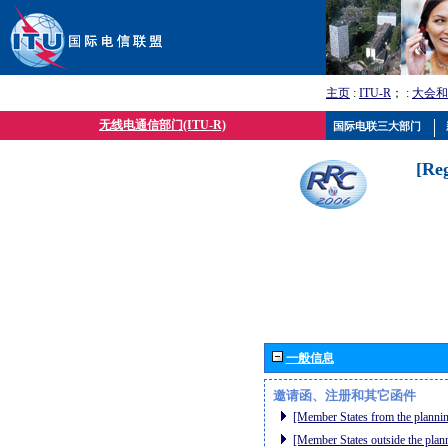
主页
:
ITU-R
； :
大会和
无线电通信部门(ITU-R)
国际电联三大部门
[Re
一般信息
邀请函、注册和其它函件
[Member States from the plannin
[Member States outside the plan