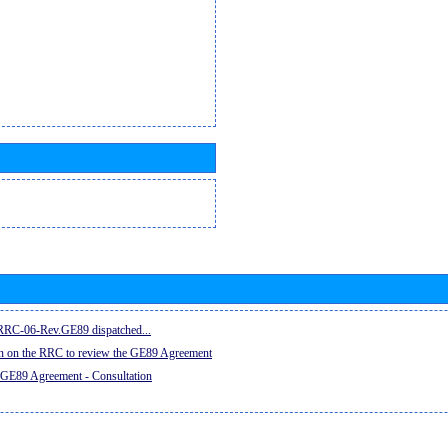
e RRC-06-Rev.GE89 dispatched...
on on the RRC to review the GE89 Agreement
 GE89 Agreement - Consultation