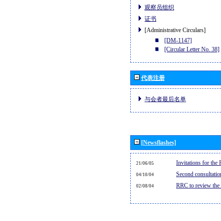
观察员组织
证书
[Administrative Circulars]
[DM-1147]
[Circular Letter No. 38]
代表注册
与会者最后名单
[Newsflashes]
Invitations for th
21/06/05
Second consultati
04/10/04
RRC to review the
02/08/04