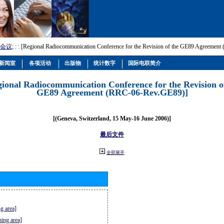
会议
; :
: [Regional Radiocommunication Conference for the Revision of the GE89 Agreemen
新闻室
各项活动
出版物
统计数字
国际电联简介
gional Radiocommunication Conference for the Revision o
GE89 Agreement (RRC-06-Rev.GE89)]
[(Geneva, Switzerland, 15 May-16 June 2006)]
最后文件
全部展开
g area]
ning area]