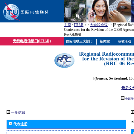
主页
:
ITU-R
； :
大会和会议
; :
: [Regional Ra
Conference for the Revision of the GE89 Agree
Rev.GE89)]
无线电通信部门(ITU-R)
国际电联三大部门
新闻室
各项活动
[Regional Radiocommun
for the Revision of t
(RRC-06-Re
[(Geneva, Switzerland, 15
最后文
全部展
一般信息
代表注册