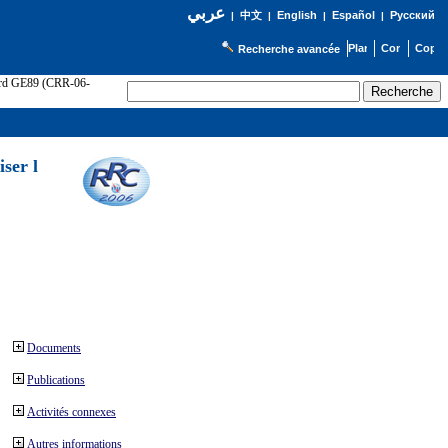
عربي
English
Español
Русский
|
中文
|
|
|
Recherche avancée
cord GE89 (CRR-06-
ser l
Documents
Publications
Activités connexes
Autres informations