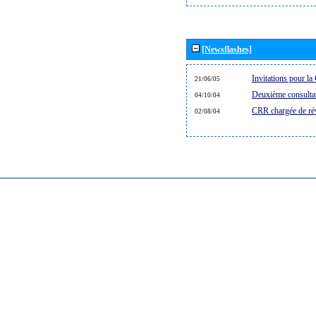
[Newsflashes]
Invitations pour 
21/06/05
Deuxième consultat
04/10/04
CRR chargée de rév
02/08/04