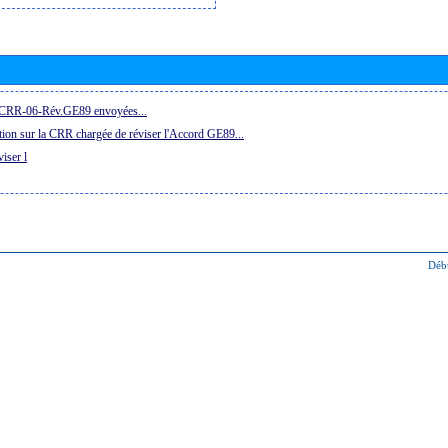
la CRR-06-Rév.GE89 envoyées...
ion sur la CRR chargée de réviser l'Accord GE89...
iser l
Déb