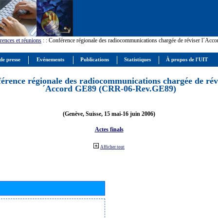
rences et réunions
:
: Conférence régionale des radiocommunications chargée de réviser l´Ac
de presse
Evénements
Publications
Statistiques
À propos de l'UIT
érence régionale des radiocommunications chargée de révi
´Accord GE89 (CRR-06-Rev.GE89)
(Genève, Suisse, 15 mai-16 juin 2006)
Actes finals
Afficher tout