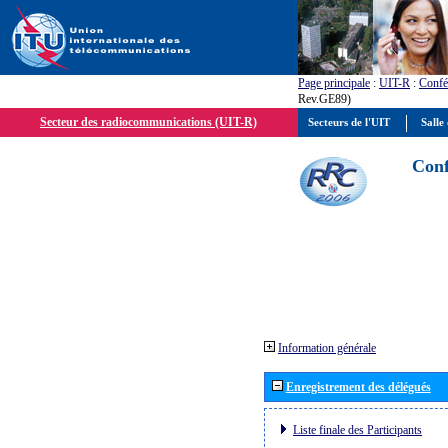
Page principale
:
UIT-R
:
Confé
Rev.GE89)
Secteur des radiocommunications (UIT-R)
Secteurs de l'UIT
Salle 
Conf
Information générale
Enregistrement des délégués
Liste finale des Participants