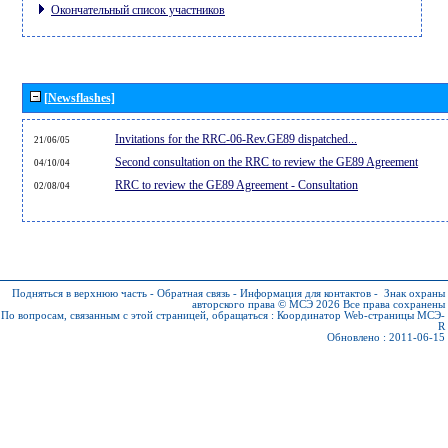
Окончательный список участников
[Newsflashes]
Invitations for the RRC-06-Rev.GE89 dispatched...
21/06/05
Second consultation on the RRC to review the GE89 Agreement
04/10/04
RRC to review the GE89 Agreement - Consultation
02/08/04
Подняться в верхнюю часть
-
Обратная связь
-
Информация для контактов
-
Знак охраны
авторского права © МСЭ 2026
Все права сохранены
По вопросам, связанным с этой страницей, обращаться :
Координатор Web-страницы МСЭ-
R
Обновлено : 2011-06-15