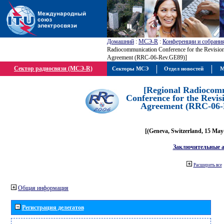
Домашний
:
МСЭ-R
:
Конференции и собрани
Radiocommunication Conference for the Revisio
Agreement (RRC-06-Rev.GE89)]
Сектор радиосвязи (МСЭ-R)
Секторы МСЭ
Отдел новостей
М
[Regional Radiocom
Conference for the Revis
Agreement (RRC-06-
[(Geneva, Switzerland, 15 May
Заключительные 
Расширить все
Общая информация
Регистрация делегатов