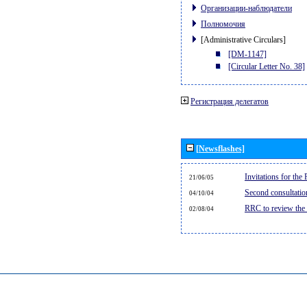
Организации-наблюдатели
Полномочия
[Administrative Circulars]
[DM-1147]
[Circular Letter No. 38]
Регистрация делегатов
[Newsflashes]
Invitations for th
21/06/05
Second consultati
04/10/04
RRC to review the
02/08/04