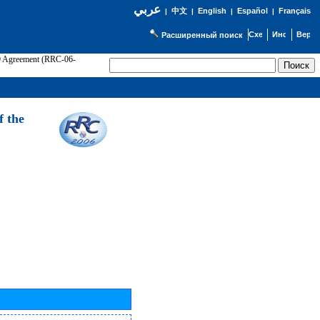
عربي
English
Español
Français
|
中文
|
|
|
Расширенный поиск
89 Agreement (RRC-06-
Э
f the