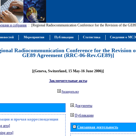
енции и собрания
:
: [Regional Radiocommunication Conference for the Revision of the GE
новостей
Мероприятия
Публикации
Статистика
Сведения о МС
gional Radiocommunication Conference for the Revision o
GE89 Agreement (RRC-06-Rev.GE89)]
[(Geneva, Switzerland, 15 May-16 June 2006)]
Заключительные акты
Расширить все
Документы
Публикации
рация и прочая корреспонденция
g area]
Связанная деятельность
ning area]