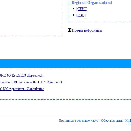
[Regional Organisations]
[CEPT]
[EBU]
Прочая информация
e RRC-06-Rev.GE89 dispatched...
on on the RRC to review the GE89 Agreement
 GE89 Agreement - Consultation
Подняться в верхнюю часть
-
Обратная связь
-
Инф
П