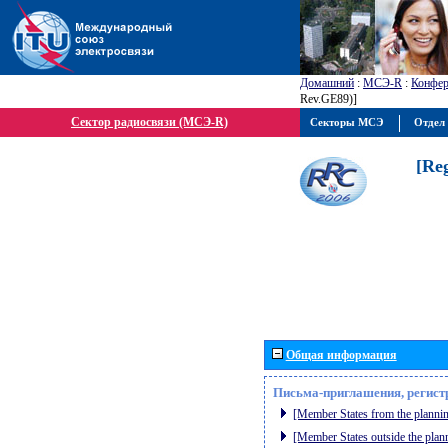
Домашний
:
МСЭ-R
:
Конфер
Rev.GE89)]
Сектор радиосвязи (МСЭ-R)
Секторы МСЭ
Отдел 
[Re
Общая информация
Письма-приглашения, регист
[Member States from the plannin
[Member States outside the plan