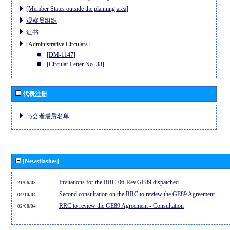
[Member States outside the planning area]
观察员组织
证书
[Administrative Circulars]
[DM-1147]
[Circular Letter No. 38]
代表注册
与会者最后名单
[Newsflashes]
Invitations for the RRC-06-Rev.GE89 dispatched...
21/06/05
Second consultation on the RRC to review the GE89 Agreement
04/10/04
RRC to review the GE89 Agreement - Consultation
02/08/04