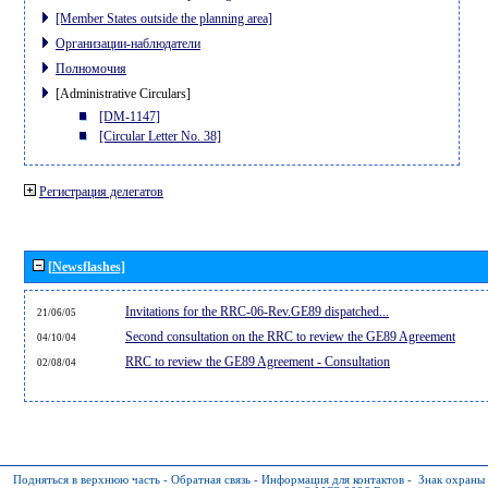
[Member States outside the planning area]
Организации-наблюдатели
Полномочия
[Administrative Circulars]
[DM-1147]
[Circular Letter No. 38]
Регистрация делегатов
[Newsflashes]
Invitations for the RRC-06-Rev.GE89 dispatched...
21/06/05
Second consultation on the RRC to review the GE89 Agreement
04/10/04
RRC to review the GE89 Agreement - Consultation
02/08/04
Подняться в верхнюю часть
-
Обратная связь
-
Информация для контактов
-
Знак охраны