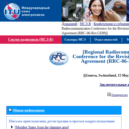
Домашний
:
МСЭ-R
:
Конференции и собрани
Radiocommunication Conference for the Revisio
Agreement (RRC-06-Rev.GE89)]
Сектор радиосвязи (МСЭ-R)
Секторы МСЭ
Отдел новостей
М
[Regional Radiocom
Conference for the Revis
Agreement (RRC-06-
[(Geneva, Switzerland, 15 May
Заключительные 
Расширить все
Общая информация
Письма-приглашения, регистрация и прочая корреспонденция
[Member States from the planning area]