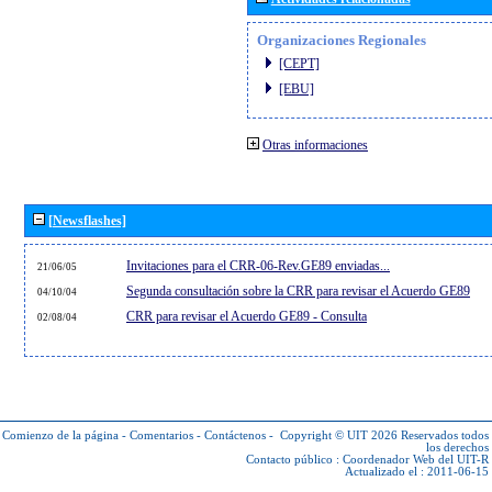
Organizaciones Regionales
[CEPT]
[EBU]
Otras informaciones
[Newsflashes]
Invitaciones para el CRR-06-Rev.GE89 enviadas...
21/06/05
Segunda consultación sobre la CRR para revisar el Acuerdo GE89
04/10/04
CRR para revisar el Acuerdo GE89 - Consulta
02/08/04
Comienzo de la página
-
Comentarios
-
Contáctenos
-
Copyright © UIT 2026
Reservados todos
los derechos
Contacto público :
Coordenador Web del UIT-R
Actualizado el : 2011-06-15