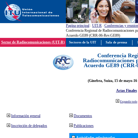
Pagína principal
:
UIT-R
:
Conferencias y reunio
Conferencia Regional de Radiocomunicaciones par
Acuerdo GE89 (CRR-06-Rev.GE89)
Sector de Radiocomunicaciones (UIT-R)
Sectores de la UIT
Sala de prensa
Conferencia Reg
Radiocomunicaciones pa
Acuerdo GE89 (CRR-
(Ginebra, Suiza, 15 de mayo-16 
Actas Finales
Expandir todo
Información general
Documentos
Inscripción de delegados
Publicaciones
Actividades relacionadas