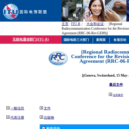
主页
:
ITU-R
； :
大会和会议
; :
: [Regional
Radiocommunication Conference for the Revisio
Agreement (RRC-06-Rev.GE89)]
无线电通信部门(ITU-R)
国际电联三大部门
新闻室
各项活动
[Regional Radiocomm
Conference for the Revisi
Agreement (RRC-06-
[(Geneva, Switzerland, 15 May-
最后文件
全部展开
一般信息
文件
代表注册
出版物
相关活动