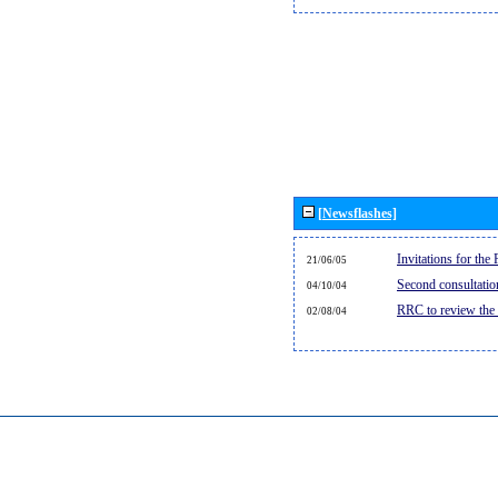
[Newsflashes]
Invitations for th
21/06/05
Second consultati
04/10/04
RRC to review the
02/08/04