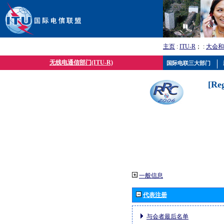
主页
:
ITU-R
； :
大会和
无线电通信部门(ITU-R)
国际电联三大部门
[Re
一般信息
代表注册
与会者最后名单