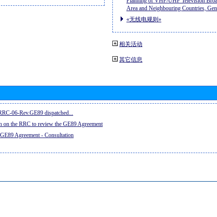
Planning of VHF/UHF Television Broad
Area and Neighbouring Countries, Ge
«无线电规则»
相关活动
其它信息
e RRC-06-Rev.GE89 dispatched...
on on the RRC to review the GE89 Agreement
 GE89 Agreement - Consultation