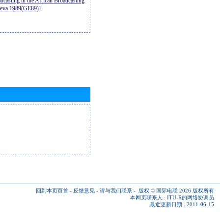
casting in the African Broadcasting
neva 1989(GE89)]
回到本页页首
-
反馈意见
-
请与我们联系
-
版权 © 国际电联 2026
版权所有
本网页联系人 :
ITU-R的网络协调员
最近更新日期 : 2011-06-15