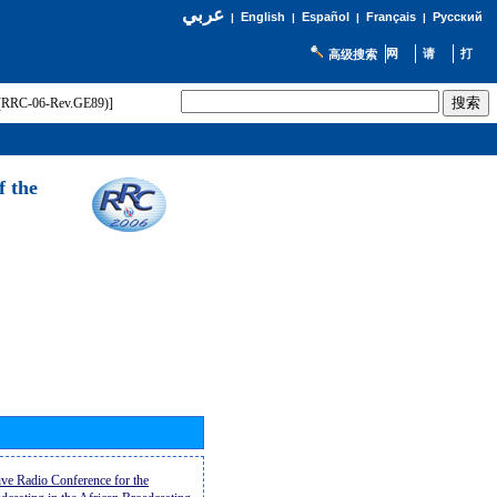
عربي
English
Español
Français
Русский
|
|
|
|
高级搜索
t (RRC-06-Rev.GE89)]
f the
ive Radio Conference for the