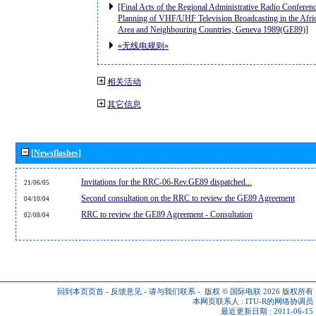
[Final Acts of the Regional Administrative Radio Conferenc
Planning of VHF/UHF Television Broadcasting in the Afri
Area and Neighbouring Countries, Geneva 1989(GE89)]
«无线电规则»
相关活动
其它信息
[Newsflashes]
Invitations for the RRC-06-Rev.GE89 dispatched...
21/06/05
Second consultation on the RRC to review the GE89 Agreement
04/10/04
RRC to review the GE89 Agreement - Consultation
02/08/04
回到本页页首
-
反馈意见
-
请与我们联系
-
版权 © 国际电联 2026
版权所有
本网页联系人 :
ITU-R的网络协调员
最近更新日期 : 2011-06-15