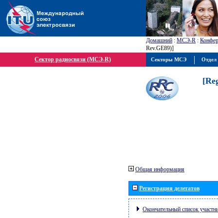
Домашний
:
МСЭ-R
:
Конфер
Rev.GE89)]
Сектор радиосвязи (МСЭ-R)
Секторы МСЭ
Отдел 
[Re
Общая информация
Регистрация делегатов
Окончательный список участн