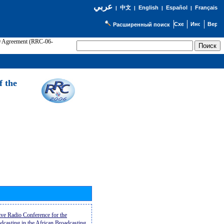
عربي
English
Español
Français
|
中文
|
|
|
Расширенный поиск
89 Agreement (RRC-06-
Э
f the
ive Radio Conference for the
casting in the African Broadcasting