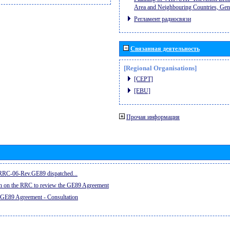
Area and Neighbouring Countries, Ge
Регламент радиосвязи
Связанная деятельность
[Regional Organisations]
[CEPT]
[EBU]
Прочая информация
e RRC-06-Rev.GE89 dispatched...
on on the RRC to review the GE89 Agreement
 GE89 Agreement - Consultation