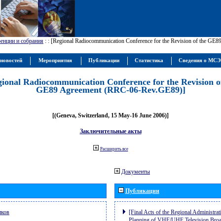
енции и собрания
:
: [Regional Radiocommunication Conference for the Revision of the GE
новостей
Мероприятия
Публикации
Статистика
Сведения о МС
gional Radiocommunication Conference for the Revision o
GE89 Agreement (RRC-06-Rev.GE89)]
[(Geneva, Switzerland, 15 May-16 June 2006)]
Заключительные акты
Расширить все
Документы
Публикации
иков
[Final Acts of the Regional Administrat
Planning of VHF/UHF Television Broad