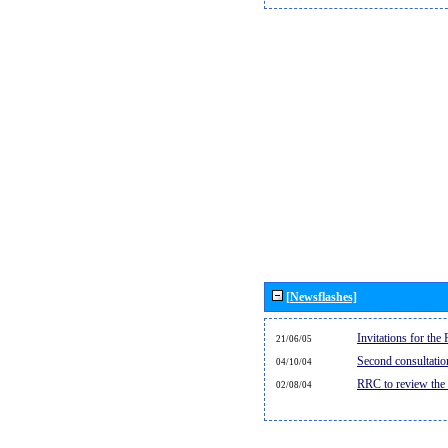
[Newsflashes]
Invitations for th
21/06/05
Second consultati
04/10/04
RRC to review the
02/08/04