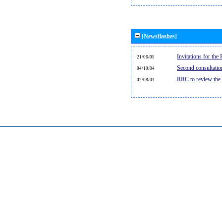
[Newsflashes]
Invitations for th
21/06/05
Second consultati
04/10/04
RRC to review the
02/08/04