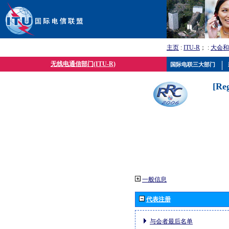
主页
:
ITU-R
； :
大会和
无线电通信部门(ITU-R)
国际电联三大部门
[Re
一般信息
代表注册
与会者最后名单