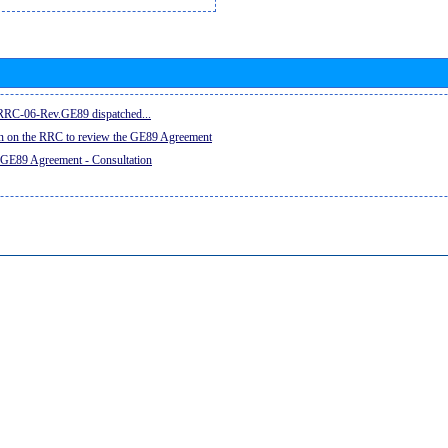
e RRC-06-Rev.GE89 dispatched...
on on the RRC to review the GE89 Agreement
 GE89 Agreement - Consultation