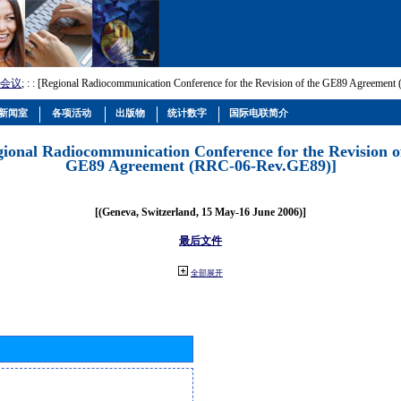
会议
; :
: [Regional Radiocommunication Conference for the Revision of the GE89 Agreemen
新闻室
各项活动
出版物
统计数字
国际电联简介
gional Radiocommunication Conference for the Revision o
GE89 Agreement (RRC-06-Rev.GE89)]
[(Geneva, Switzerland, 15 May-16 June 2006)]
最后文件
全部展开