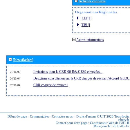
Activités connexes
Organisations Régionales
[CEPT]
[EBU]
Autres informations
[Newsflashes]
Invitations pour la CRR-06-Rév.GE89 envoyées...
21/06/05
Deuxième consultation sur la CRR chargée de réviser l'Accord GE89..
04/10/04
CRR chargée de réviser l
02/08/04
Début de page
-
Commentaires
-
Contactez-nous
-
Droits d'auteur © UIT 2026
Tous droits
réservés
Contact pour cette page :
Coordinateur Web de l'UIT-R
Mis à jour le : 2011-06-15