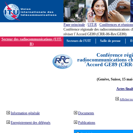
Page principale
:
UIT-R
:
Conférences et réunion
Conférence régionale des radiocommunications c
réviser l´Accord GE89 (CRR-06-Rev.GE89)
Secteur des radiocommunications (UIT-
Secteurs de l'UIT
Salle de presse
E
R)
Conférence régi
radiocommunications cha
´Accord GE89 (CRR
(Genève, Suisse, 15 mai
Actes final
Afficher to
Information générale
Documents
Enregistrement des délégués
Publications