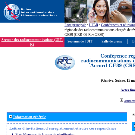
Page principale
:
UIT-R
:
Conférences et réunion
régionale des radiocommunications chargée de ré
GE89 (CRR-06-Rev.GE89)
Secteur des radiocommunications (UIT-
Secteurs de l'UIT
Salle de presse
E
R)
Conférence rég
radiocommunications ch
´Accord GE89 (CR
(Genève, Suisse, 15 ma
Actes fin
Afficher 
Information générale
Lettres d´invitations, d´enregistrement et autre correspondance
Etats Membres de la zone de planification