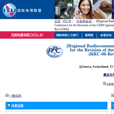
主页
:
ITU-R
； :
大会和会议
; :
: [Regional Ra
Conference for the Revision of the GE89 Agree
Rev.GE89)]
无线电通信部门(ITU-R)
国际电联三大部门
新闻室
各项活动
[Regional Radiocommun
for the Revision of t
(RRC-06-Re
[(Geneva, Switzerland, 15
最后文
全部展
一般信息
代表注册