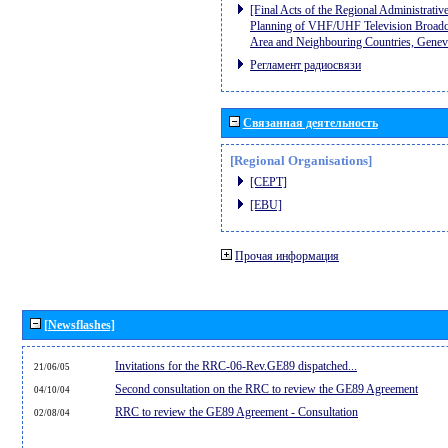
[Final Acts of the Regional Administrativ
Planning of VHF/UHF Television Broadcas
Area and Neighbouring Countries, Gene
Регламент радиосвязи
Связанная деятельность
[Regional Organisations]
[CEPT]
[EBU]
Прочая информация
[Newsflashes]
Invitations for the RRC-06-Rev.GE89 dispatched...
21/06/05
Second consultation on the RRC to review the GE89 Agreement
04/10/04
RRC to review the GE89 Agreement - Consultation
02/08/04