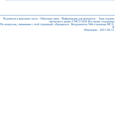
Подняться в верхнюю часть
-
Обратная связь
-
Информация для контактов
-
Знак охраны
авторского права © МСЭ 2026
Все права сохранены
По вопросам, связанным с этой страницей, обращаться :
Координатор Web-страницы МСЭ-
R
Обновлено : 2011-06-15