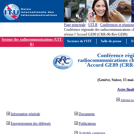
Page principale
:
UIT-R
:
Conférences et réunion
Conférence régionale des radiocommunications c
réviser l´Accord GE89 (CRR-06-Rev.GE89)
Secteur des radiocommunications (UIT-
Secteurs de l'UIT
Salle de presse
E
R)
Conférence régi
radiocommunications cha
´Accord GE89 (CRR
(Genève, Suisse, 15 mai
Actes final
Afficher to
Information générale
Documents
Enregistrement des délégués
Publications
Activités connexes