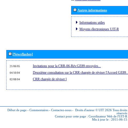
Autres informations
Informations utiles
Moyens électroniques UIT-R
[Newsflashes]
Invitations pour la CRR-06-Rév.GE89 envoyées...
21/06/05
Deuxième consultation sur la CRR chargée de réviser l'Accord GE89..
04/10/04
CRR chargée de réviser l
02/08/04
Début de page
-
Commentaires
-
Contactez-nous
-
Droits d'auteur © UIT 2026
Tous droits
réservés
Contact pour cette page :
Coordinateur Web de l'UIT-R
Mis à jour le : 2011-06-15