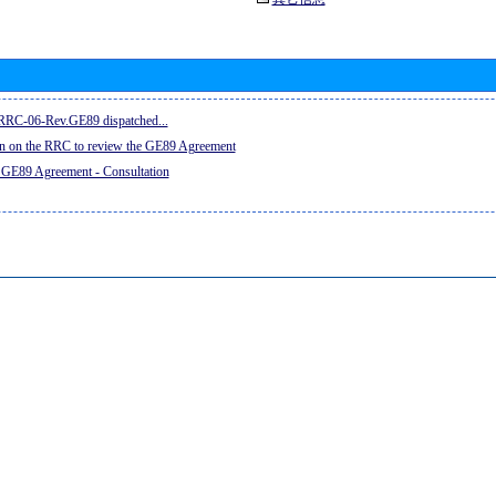
e RRC-06-Rev.GE89 dispatched...
on on the RRC to review the GE89 Agreement
 GE89 Agreement - Consultation