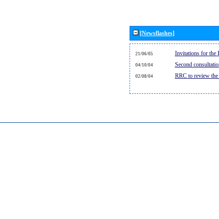
[Newsflashes]
Invitations for th
21/06/05
Second consultati
04/10/04
RRC to review the
02/08/04