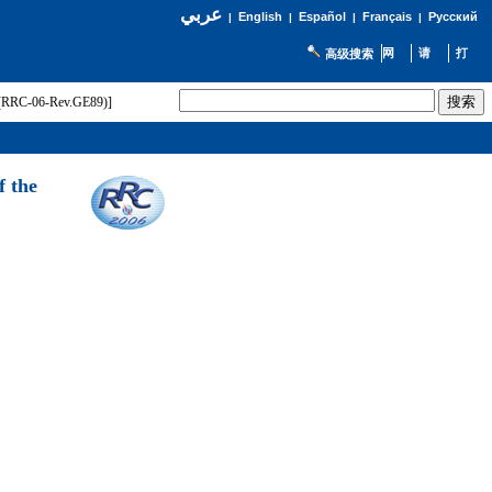
عربي
English
Español
Français
Русский
|
|
|
|
高级搜索
t (RRC-06-Rev.GE89)]
f the