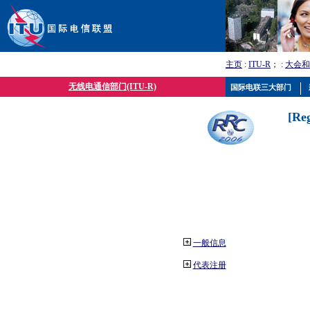
主页
:
ITU-R
； :
大会和
无线电通信部门(ITU-R)
国际电联三大部门
[Re
一般信息
代表注册