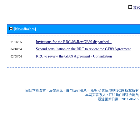
其
[Newsflashes]
Invitations for the RRC-06-Rev.GE89 dispatched...
21/06/05
Second consultation on the RRC to review the GE89 Agreement
04/10/04
RRC to review the GE89 Agreement - Consultation
02/08/04
回到本页页首
-
反馈意见
-
请与我们联系
-
版权 © 国际电联 2026
版权所有
本网页联系人 :
ITU-R的网络协调员
最近更新日期 : 2011-06-15