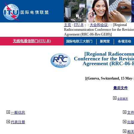
主页
:
ITU-R
； :
大会和会议
; :
: [Regional
Radiocommunication Conference for the Revisio
Agreement (RRC-06-Rev.GE89)]
无线电通信部门(ITU-R)
国际电联三大部门
新闻室
各项活动
[Regional Radiocomm
Conference for the Revisi
Agreement (RRC-06-
[(Geneva, Switzerland, 15 May-
最后文件
全部展开
一般信息
文
代表注册
出
相