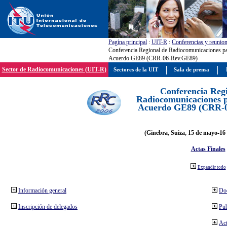
Pagína principal
:
UIT-R
:
Conferencias y reunio
Conferencia Regional de Radiocomunicaciones par
Acuerdo GE89 (CRR-06-Rev.GE89)
Sector de Radiocomunicaciones (UIT-R)
Sectores de la UIT
Sala de prensa
Conferencia Reg
Radiocomunicaciones pa
Acuerdo GE89 (CRR-
(Ginebra, Suiza, 15 de mayo-16 
Actas Finales
Expandir todo
Información general
Do
Inscripción de delegados
Pub
Act