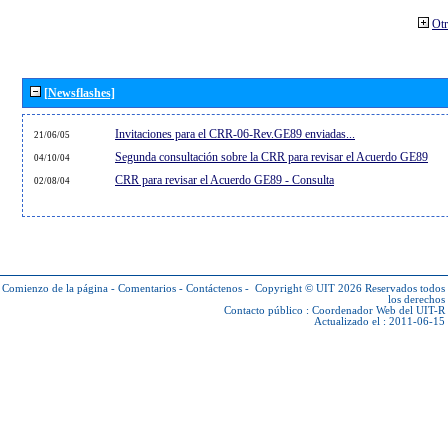
Otr
[Newsflashes]
Invitaciones para el CRR-06-Rev.GE89 enviadas...
21/06/05
Segunda consultación sobre la CRR para revisar el Acuerdo GE89
04/10/04
CRR para revisar el Acuerdo GE89 - Consulta
02/08/04
Comienzo de la página
-
Comentarios
-
Contáctenos
-
Copyright © UIT 2026
Reservados todos
los derechos
Contacto público :
Coordenador Web del UIT-R
Actualizado el : 2011-06-15