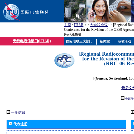
主页
:
ITU-R
； :
大会和会议
; :
: [Regional Ra
Conference for the Revision of the GE89 Agree
Rev.GE89)]
无线电通信部门(ITU-R)
国际电联三大部门
新闻室
各项活动
[Regional Radiocommun
for the Revision of t
(RRC-06-Re
[(Geneva, Switzerland, 15
最后文
全部展
一般信息
代表注册