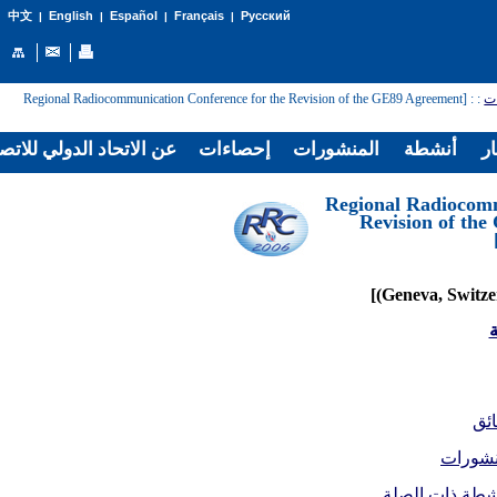
English
Español
Français
Русский
中文
|
|
|
|
: [Regional Radiocommunication Conference for the Revision of the GE89 Agreement
:
ال
لاتحاد الدولي للاتصالات
إحصاءات
المنشورات
أنشطة
غر
[Regional Radiocom
Revision of th
ا
الو
المنشو
الأنشطة ذات ال