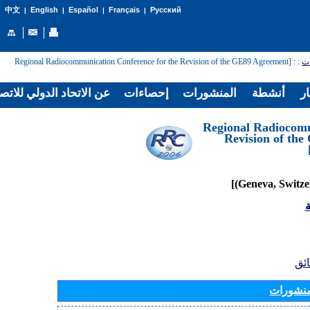
English
Español
Français
Русский
中文
|
|
|
|
: [Regional Radiocommunication Conference for the Revision of the GE89 Agreement
:
ات
ار
أنشطة
المنشورات
إحصاءات
عن الاتحاد الدولي للاتص
[Regional Radiocom
Revision of th
ة
ائق
منشورات