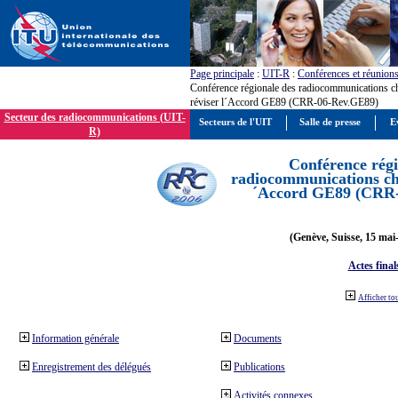
Page principale
:
UIT-R
:
Conférences et réunion
Conférence régionale des radiocommunications c
réviser l´Accord GE89 (CRR-06-Rev.GE89)
Secteur des radiocommunications (UIT-
Secteurs de l'UIT
Salle de presse
E
R)
Conférence régi
radiocommunications cha
´Accord GE89 (CRR
(Genève, Suisse, 15 mai
Actes final
Afficher to
Information générale
Documents
Enregistrement des délégués
Publications
Activités connexes