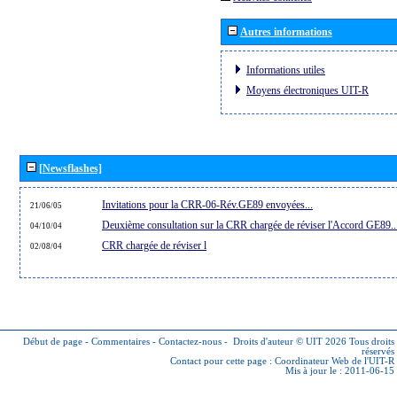
Autres informations
Informations utiles
Moyens électroniques UIT-R
[Newsflashes]
Invitations pour la CRR-06-Rév.GE89 envoyées...
21/06/05
Deuxième consultation sur la CRR chargée de réviser l'Accord GE89..
04/10/04
CRR chargée de réviser l
02/08/04
Début de page
-
Commentaires
-
Contactez-nous
-
Droits d'auteur © UIT 2026
Tous droits
réservés
Contact pour cette page :
Coordinateur Web de l'UIT-R
Mis à jour le : 2011-06-15