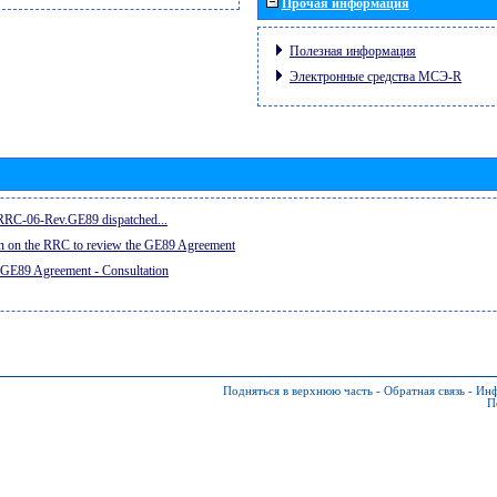
Прочая информация
Полезная информация
Электронные средства МСЭ-R
e RRC-06-Rev.GE89 dispatched...
on on the RRC to review the GE89 Agreement
 GE89 Agreement - Consultation
Подняться в верхнюю часть
-
Обратная связь
-
Инф
П