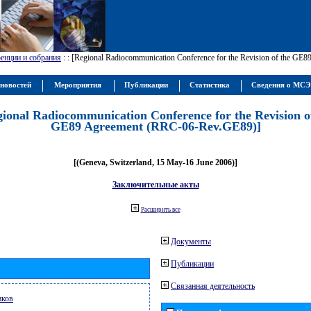
енции и собрания
:
: [Regional Radiocommunication Conference for the Revision of the GE
новостей
Мероприятия
Публикации
Статистика
Сведения о МС
gional Radiocommunication Conference for the Revision o
GE89 Agreement (RRC-06-Rev.GE89)]
[(Geneva, Switzerland, 15 May-16 June 2006)]
Заключительные акты
Расширить все
Документы
Публикации
Связанная деятельность
иков