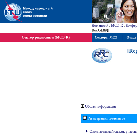
Домашний
:
МСЭ-R
:
Конфер
Rev.GE89)]
Сектор радиосвязи (МСЭ-R)
Секторы МСЭ
Отдел 
[Re
Общая информация
Регистрация делегатов
Окончательный список участн