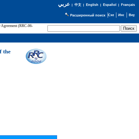
عربي
English
Español
Français
|
中文
|
|
|
Расширенный поиск
89 Agreement (RRC-06-
Э
f the