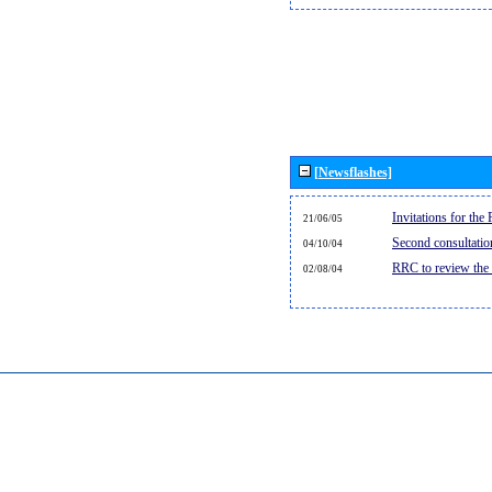
[Newsflashes]
Invitations for th
21/06/05
Second consultati
04/10/04
RRC to review the
02/08/04