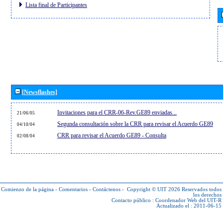
Lista final de Participantes
[Newsflashes]
Invitaciones para el CRR-06-Rev.GE89 enviadas...
21/06/05
Segunda consultación sobre la CRR para revisar el Acuerdo GE89
04/10/04
CRR para revisar el Acuerdo GE89 - Consulta
02/08/04
Comienzo de la página
-
Comentarios
-
Contáctenos
-
Copyright © UIT 2026
Reservados todos
los derechos
Contacto público :
Coordenador Web del UIT-R
Actualizado el : 2011-06-15