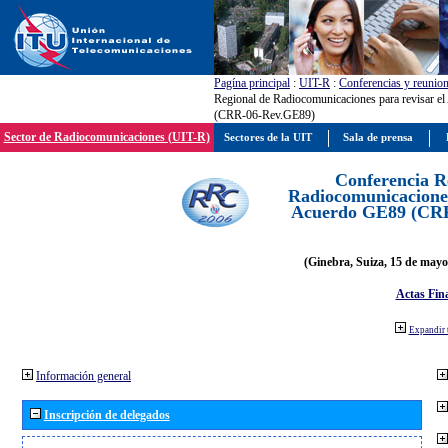
Pagína principal
:
UIT-R
:
Conferencias y reunio
Regional de Radiocomunicaciones para revisar e
(CRR-06-Rev.GE89)
Sector de Radiocomunicaciones (UIT-R)
Sectores de la UIT
Sala de prensa
Conferencia R
Radiocomunicaciones
Acuerdo GE89 (CR
(Ginebra, Suiza, 15 de mayo
Actas Fina
Expandir 
Información general
Inscripción de delegados