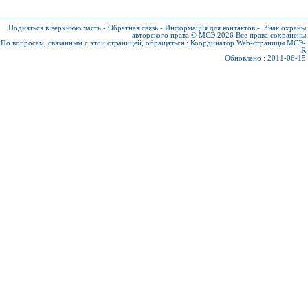
Подняться в верхнюю часть
-
Обратная связь
-
Информация для контактов
-
Знак охраны
авторского права © МСЭ 2026
Все права сохранены
По вопросам, связанным с этой страницей, обращаться :
Координатор Web-страницы МСЭ-
R
Обновлено : 2011-06-15