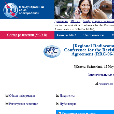
Домашний
:
МСЭ-R
:
Конференции и собрани
Radiocommunication Conference for the Revisio
Agreement (RRC-06-Rev.GE89)]
Сектор радиосвязи (МСЭ-R)
Секторы МСЭ
Отдел новостей
М
[Regional Radiocom
Conference for the Revis
Agreement (RRC-06-
[(Geneva, Switzerland, 15 May
Заключительные 
Расширить все
Общая информация
Документы
Регистрация делегатов
Публикации
Связанная деятельность