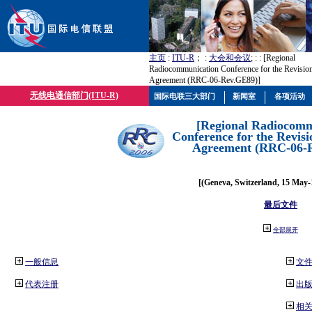
主页
:
ITU-R
； :
大会和会议
; :
: [Regional
Radiocommunication Conference for the Revisio
Agreement (RRC-06-Rev.GE89)]
无线电通信部门(ITU-R)
国际电联三大部门
新闻室
各项活动
[Regional Radiocomm
Conference for the Revisi
Agreement (RRC-06-
[(Geneva, Switzerland, 15 May-
最后文件
全部展开
一般信息
文
代表注册
出
相