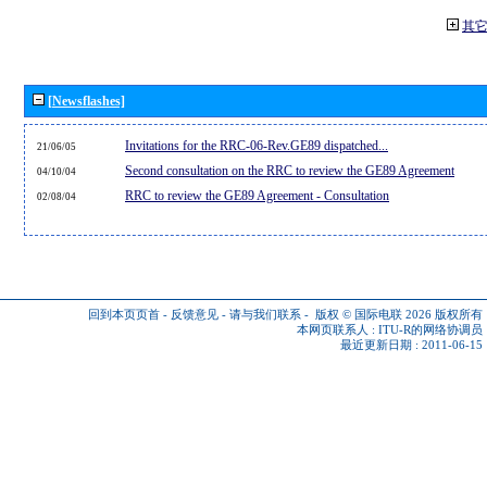
其
[Newsflashes]
Invitations for the RRC-06-Rev.GE89 dispatched...
21/06/05
Second consultation on the RRC to review the GE89 Agreement
04/10/04
RRC to review the GE89 Agreement - Consultation
02/08/04
回到本页页首
-
反馈意见
-
请与我们联系
-
版权 © 国际电联 2026
版权所有
本网页联系人 :
ITU-R的网络协调员
最近更新日期 : 2011-06-15