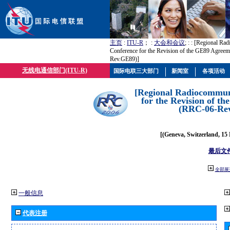
主页
:
ITU-R
； :
大会和会议
; :
: [Regional Ra
Conference for the Revision of the GE89 Agree
Rev.GE89)]
无线电通信部门(ITU-R)
国际电联三大部门
新闻室
各项活动
[Regional Radiocommun
for the Revision of t
(RRC-06-Re
[(Geneva, Switzerland, 15
最后文
全部展
一般信息
代表注册