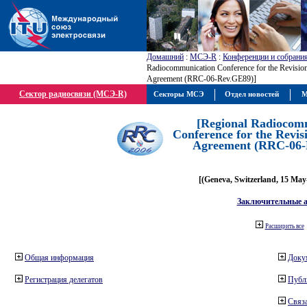
Домашний
:
МСЭ-R
:
Конференции и собрани
Radiocommunication Conference for the Revisio
Agreement (RRC-06-Rev.GE89)]
Сектор радиосвязи (МСЭ-R)
Секторы МСЭ
Отдел новостей
М
[Regional Radiocom
Conference for the Revis
Agreement (RRC-06-
[(Geneva, Switzerland, 15 May
Заключительные 
Расширить все
Общая информация
Доку
Регистрация делегатов
Публ
Связа