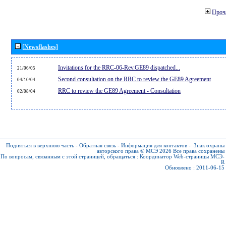
Проч
[Newsflashes]
Invitations for the RRC-06-Rev.GE89 dispatched...
21/06/05
Second consultation on the RRC to review the GE89 Agreement
04/10/04
RRC to review the GE89 Agreement - Consultation
02/08/04
Подняться в верхнюю часть
-
Обратная связь
-
Информация для контактов
-
Знак охраны
авторского права © МСЭ 2026
Все права сохранены
По вопросам, связанным с этой страницей, обращаться :
Координатор Web-страницы МСЭ-
R
Обновлено : 2011-06-15