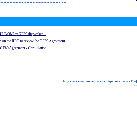
e RRC-06-Rev.GE89 dispatched...
on on the RRC to review the GE89 Agreement
 GE89 Agreement - Consultation
Подняться в верхнюю часть
-
Обратная связь
-
Инф
П