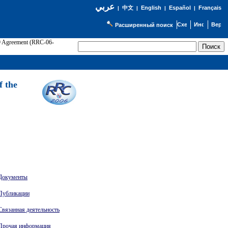
عربي
English
Español
Français
|
中文
|
|
|
Расширенный поиск
89 Agreement (RRC-06-
Э
f the
Документы
Публикации
Связанная деятельность
Прочая информация