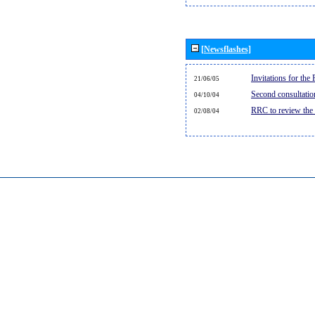
[Newsflashes]
Invitations for th
21/06/05
Second consultati
04/10/04
RRC to review the
02/08/04