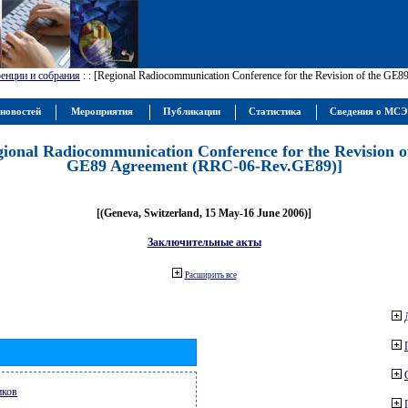
енции и собрания
:
: [Regional Radiocommunication Conference for the Revision of the GE
новостей
Мероприятия
Публикации
Статистика
Сведения о МС
gional Radiocommunication Conference for the Revision o
GE89 Agreement (RRC-06-Rev.GE89)]
[(Geneva, Switzerland, 15 May-16 June 2006)]
Заключительные акты
Расширить все
иков