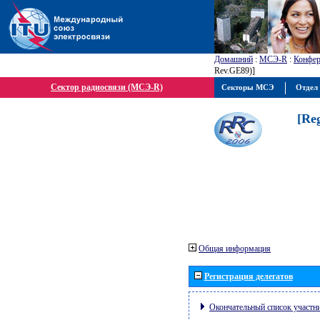
Домашний
:
МСЭ-R
:
Конфер
Rev.GE89)]
Сектор радиосвязи (МСЭ-R)
Секторы МСЭ
Отдел 
[Re
Общая информация
Регистрация делегатов
Окончательный список участн