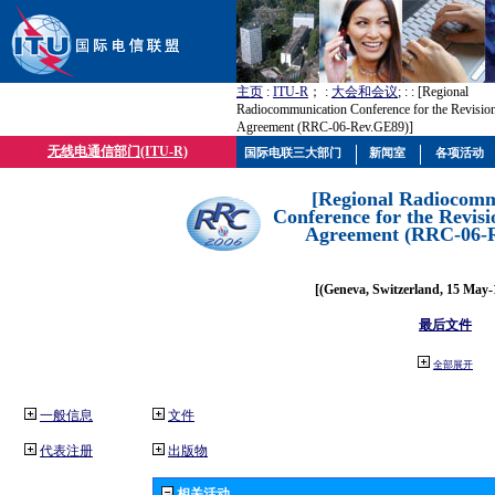
主页
:
ITU-R
； :
大会和会议
; :
: [Regional
Radiocommunication Conference for the Revisio
Agreement (RRC-06-Rev.GE89)]
无线电通信部门(ITU-R)
国际电联三大部门
新闻室
各项活动
[Regional Radiocomm
Conference for the Revisi
Agreement (RRC-06-
[(Geneva, Switzerland, 15 May-
最后文件
全部展开
一般信息
文件
代表注册
出版物
相关活动