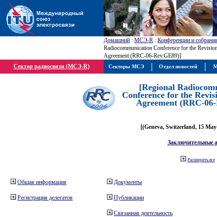
Домашний
:
МСЭ-R
:
Конференции и собрани
Radiocommunication Conference for the Revisio
Agreement (RRC-06-Rev.GE89)]
Сектор радиосвязи (МСЭ-R)
Секторы МСЭ
Отдел новостей
М
[Regional Radiocom
Conference for the Revis
Agreement (RRC-06-
[(Geneva, Switzerland, 15 May
Заключительные 
Расширить все
Общая информация
Документы
Регистрация делегатов
Публикации
Связанная деятельность