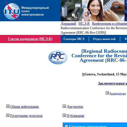
Домашний
:
МСЭ-R
:
Конференции и собрани
Radiocommunication Conference for the Revisio
Agreement (RRC-06-Rev.GE89)]
Сектор радиосвязи (МСЭ-R)
Секторы МСЭ
Отдел новостей
М
[Regional Radiocom
Conference for the Revis
Agreement (RRC-06-
[(Geneva, Switzerland, 15 May
Заключительные 
Расширить все
Общая информация
Документы
Регистрация делегатов
Публикации
Связанная деятельность