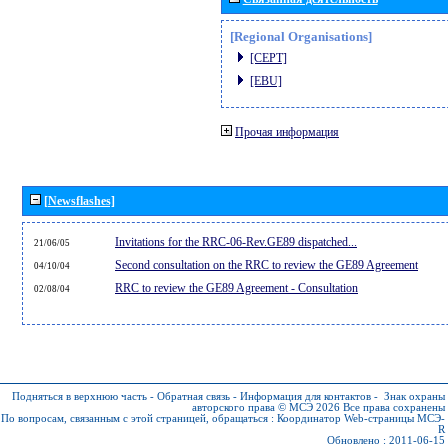
[Regional Organisations]
[CEPT]
[EBU]
Прочая информация
[Newsflashes]
Invitations for the RRC-06-Rev.GE89 dispatched...
21/06/05
Second consultation on the RRC to review the GE89 Agreement
04/10/04
RRC to review the GE89 Agreement - Consultation
02/08/04
Подняться в верхнюю часть
-
Обратная связь
-
Информация для контактов
-
Знак охраны
авторского права © МСЭ 2026
Все права сохранены
По вопросам, связанным с этой страницей, обращаться :
Координатор Web-страницы МСЭ-
R
Обновлено : 2011-06-15