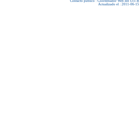
Contacto público :
Coordenador Web del UIT-R
Actualizado el : 2011-06-15