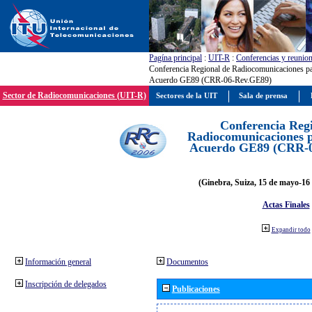
Pagína principal
:
UIT-R
:
Conferencias y reunio
Conferencia Regional de Radiocomunicaciones par
Acuerdo GE89 (CRR-06-Rev.GE89)
Sector de Radiocomunicaciones (UIT-R)
Sectores de la UIT
Sala de prensa
Conferencia Reg
Radiocomunicaciones pa
Acuerdo GE89 (CRR-
(Ginebra, Suiza, 15 de mayo-16 
Actas Finales
Expandir todo
Información general
Documentos
Inscripción de delegados
Publicaciones