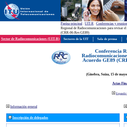
Pagína principal
:
UIT-R
:
Conferencias y reunio
Regional de Radiocomunicaciones para revisar e
(CRR-06-Rev.GE89)
Sector de Radiocomunicaciones (UIT-R)
Sectores de la UIT
Sala de prensa
Conferencia R
Radiocomunicaciones
Acuerdo GE89 (CR
(Ginebra, Suiza, 15 de mayo
Actas Fina
Expandir 
Información general
Inscripción de delegados