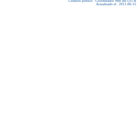
Contacto público :
Coordenador Web del UIT-R
Actualizado el : 2011-06-15