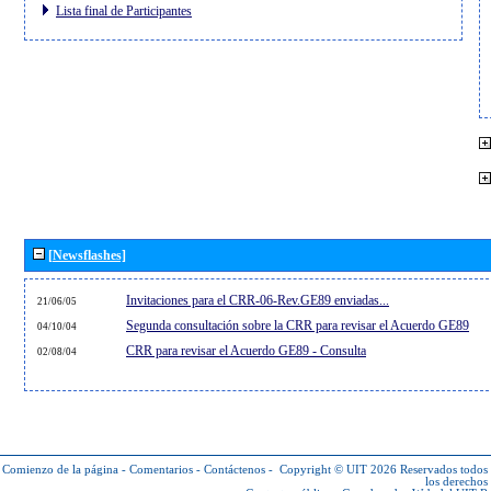
Lista final de Participantes
[Newsflashes]
Invitaciones para el CRR-06-Rev.GE89 enviadas...
21/06/05
Segunda consultación sobre la CRR para revisar el Acuerdo GE89
04/10/04
CRR para revisar el Acuerdo GE89 - Consulta
02/08/04
Comienzo de la página
-
Comentarios
-
Contáctenos
-
Copyright © UIT 2026
Reservados todos
los derechos