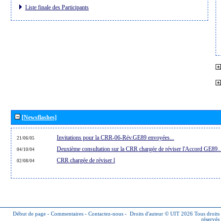
Liste finale des Participants
[Newsflashes]
Invitations pour la CRR-06-Rév.GE89 envoyées...
21/06/05
Deuxième consultation sur la CRR chargée de réviser l'Accord GE89..
04/10/04
CRR chargée de réviser l
02/08/04
Début de page
-
Commentaires
-
Contactez-nous
-
Droits d'auteur © UIT 2026
Tous droits
réservés