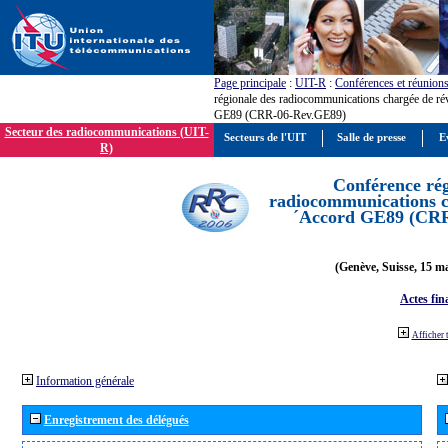
Page principale
:
UIT-R
:
Conférences et réunion
régionale des radiocommunications chargée de ré
GE89 (CRR-06-Rev.GE89)
Secteur des radiocommunications (UIT-
Secteurs de l'UIT
Salle de presse
E
R)
Conférence rég
radiocommunications ch
´Accord GE89 (CR
(Genève, Suisse, 15 ma
Actes fin
Afficher 
Information générale
Enregistrement des délégués