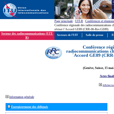
Page principale
:
UIT-R
:
Conférences et réunion
Conférence régionale des radiocommunications c
réviser l´Accord GE89 (CRR-06-Rev.GE89)
Secteur des radiocommunications (UIT-
Secteurs de l'UIT
Salle de presse
E
R)
Conférence régi
radiocommunications cha
´Accord GE89 (CRR
(Genève, Suisse, 15 mai
Actes final
Afficher to
Information générale
Enregistrement des délégués