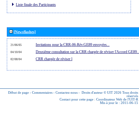
Liste finale des Participants
[Newsflashes]
Invitations pour la CRR-06-Rév.GE89 envoyées...
21/06/05
Deuxième consultation sur la CRR chargée de réviser l'Accord GE89..
04/10/04
CRR chargée de réviser l
02/08/04
Début de page
-
Commentaires
-
Contactez-nous
-
Droits d'auteur © UIT 2026
Tous droits
réservés
Contact pour cette page :
Coordinateur Web de l'UIT-R
Mis à jour le : 2011-06-15