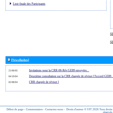
Liste finale des Participants
[Newsflashes]
Invitations pour la CRR-06-Rév.GE89 envoyées...
21/06/05
Deuxième consultation sur la CRR chargée de réviser l'Accord GE89..
04/10/04
CRR chargée de réviser l
02/08/04
Début de page
-
Commentaires
-
Contactez-nous
-
Droits d'auteur © UIT 2026
Tous droits
réservés