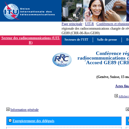
Page principale
:
UIT-R
:
Conférences et réunion
régionale des radiocommunications chargée de ré
GE89 (CRR-06-Rev.GE89)
Secteur des radiocommunications (UIT-
Secteurs de l'UIT
Salle de presse
E
R)
Conférence rég
radiocommunications ch
´Accord GE89 (CR
(Genève, Suisse, 15 ma
Actes fin
Afficher 
Information générale
Enregistrement des délégués