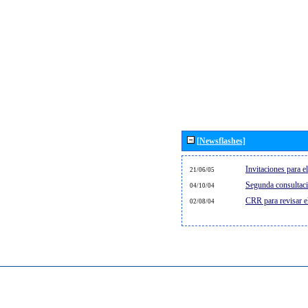
[Newsflashes]
Invitaciones para 
21/06/05
Segunda consultaci
04/10/04
CRR para revisar 
02/08/04