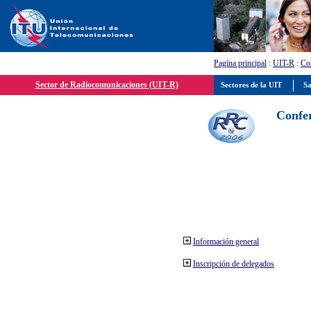
Pagína principal
:
UIT-R
:
Con
Sector de Radiocomunicaciones (UIT-R)
Sectores de la UIT
Sa
Confer
Información general
Inscripción de delegados