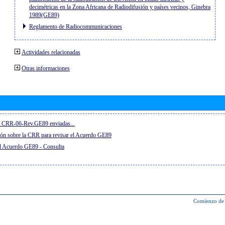
decimétricas en la Zona Africana de Radiodifusión y países vecinos, Ginebra
1989(GE89)
Reglamento de Radiocommunicaciones
Actividades relacionadas
Otras informaciones
el CRR-06-Rev.GE89 enviadas...
ón sobre la CRR para revisar el Acuerdo GE89
el Acuerdo GE89 - Consulta
Comienzo de 