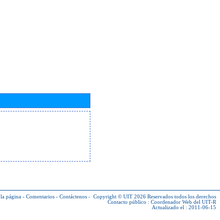
la página
-
Comentarios
-
Contáctenos
-
Copyright © UIT 2026
Reservados todos los derechos
Contacto público :
Coordenador Web del UIT-R
Actualizado el : 2011-06-15