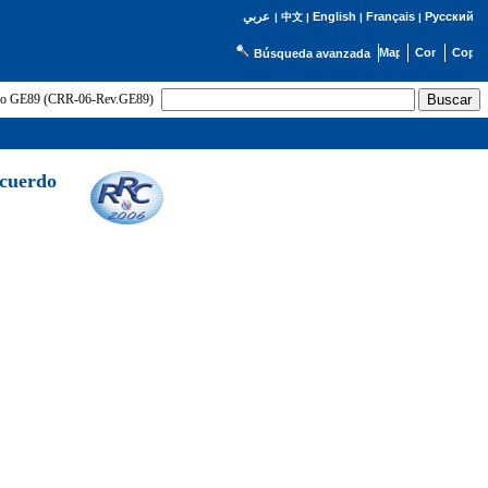
English
Français
Русский
عربي
|
中文
|
|
|
Búsqueda avanzada
uerdo GE89 (CRR-06-Rev.GE89)
Acuerdo