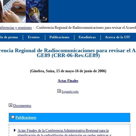
ferencias y reuniones
:
: Conferencia Regional de Radiocomunicaciones para revisar el Ac
la de prensa
Eventos
Publicaciones
Estadísticas
Acerca de la UIT
encia Regional de Radiocomunicaciones para revisar el 
GE89 (CRR-06-Rev.GE89)
(Ginebra, Suiza, 15 de mayo-16 de junio de 2006)
Actas Finales
Expandir todo
Documentos
Publicaciones
Actas Finales de la Conferencia Administrativa Regional para la
planificación de la radiodifusión de televisión en ondas métricas y