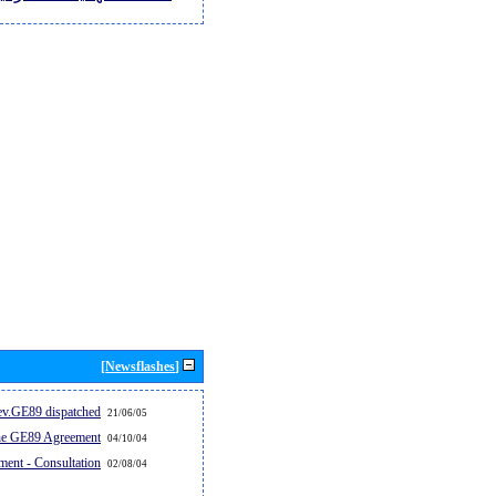
[Newsflashes]
v.GE89 dispatched...
21/06/05
the GE89 Agreement
04/10/04
ent - Consultation
02/08/04