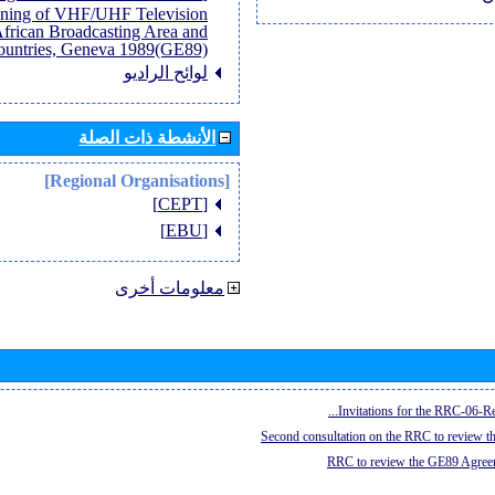
anning of VHF/UHF Television
African Broadcasting Area and
untries, Geneva 1989(GE89)]
لوائح الراديو
الأنشطة ذات الصلة
[Regional Organisations]
[CEPT]
[EBU]
معلومات أخرى
Invitations for the RRC-06-Re
Second consultation on the RRC to review 
RRC to review the GE89 Agreem